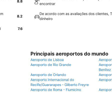
8.8
encontrar
em
De acordo com as avaliações dos clientes, Th
8.2
dinheiro
l
7.6
Principais aeroportos do mundo
Aeroporto de Lisboa
Aeropor
Aeroporto de Rio Grande
Aeroport
Benítez
Aeroporto de Orlando
Aeropor
Aeroporto Internacional do
Aeropor
Recife/Guararapes - Gilberto Freyre
Aeroporto de Roma - Fiumicino
Aeropor