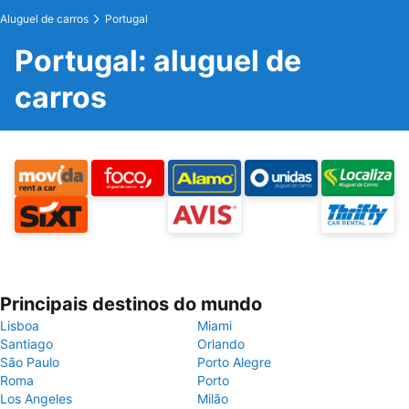
Aluguel de carros
Portugal
Portugal: aluguel de
carros
Principais destinos do mundo
Lisboa
Miami
Santiago
Orlando
São Paulo
Porto Alegre
Roma
Porto
Los Angeles
Milão