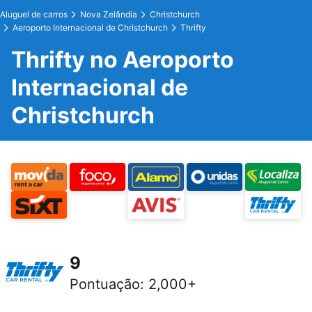
Aluguel de carros
Nova Zelândia
Christchurch
Aeroporto Internacional de Christchurch
Thrifty
Thrifty no Aeroporto
Internacional de
Christchurch
9
Pontuação
:
2,000+