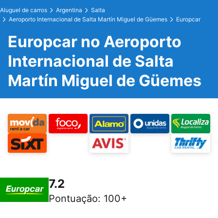
Aluguel de carros
Argentina
Salta
Aeroporto Internacional de Salta Martín Miguel de Güemes
Europcar
Europcar no Aeroporto
Internacional de Salta
Martín Miguel de Güemes
7.2
Pontuação
:
100+