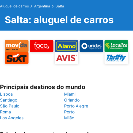
Aluguel de carros
Argentina
Salta
Salta: aluguel de carros
Principais destinos do mundo
Lisboa
Miami
Santiago
Orlando
São Paulo
Porto Alegre
Roma
Porto
Los Angeles
Milão