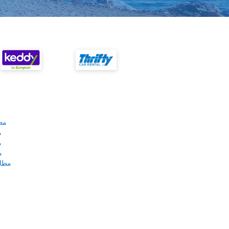
مط
م
م
م
مطار