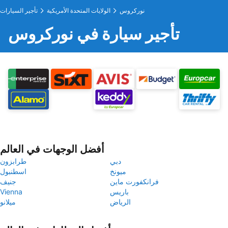
نوركروس
الولايات المتحدة الأمريكية
تأجير السيارات
تأجير سيارة في نوركروس
أفضل الوجهات في العالم
دبي
طرابزون
ميونخ
اسطنبول
فرانكفورت ماين
جنيف
باريس
Vienna
الرياض
ميلانو