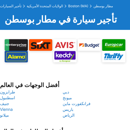
مطار بوسطن
Boston (MA)
الولايات المتحدة الأمريكية
تأجير السيارات
تأجير سيارة في مطار بوسطن
أفضل الوجهات في العالم
دبي
طرابزون
ميونخ
اسطنبول
فرانكفورت ماين
جنيف
باريس
Vienna
الرياض
ميلانو