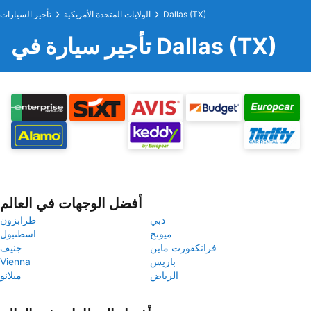
Dallas (TX)
الولايات المتحدة الأمريكية
تأجير السيارات
تأجير سيارة في Dallas (TX)
أفضل الوجهات في العالم
دبي
طرابزون
ميونخ
اسطنبول
فرانكفورت ماين
جنيف
باريس
Vienna
الرياض
ميلانو