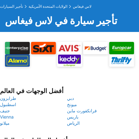
لاس فيغاس
الولايات المتحدة الأمريكية
تأجير السيارات
تأجير سيارة في لاس فيغاس
أفضل الوجهات في العالم
دبي
طرابزون
ميونخ
اسطنبول
فرانكفورت ماين
جنيف
باريس
Vienna
الرياض
ميلانو