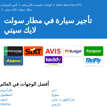
Salt Lake City (UT)
الولايات المتحدة الأمريكية
تأجير السيارات
مطار سولت لايك سيتي
تأجير سيارة في مطار سولت
لايك سيتي
أفضل الوجهات في العالم
دبي
طرابزون
ميونخ
اسطنبول
فرانكفورت ماين
جنيف
باريس
Vienna