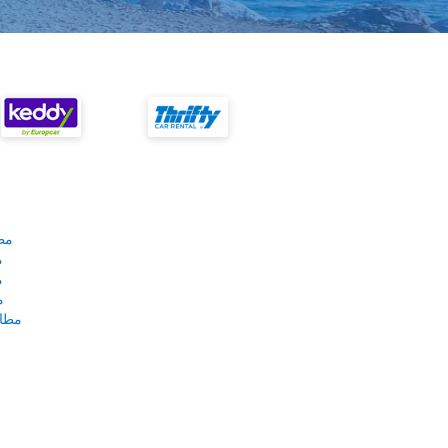
مط
م
م
م
مطار