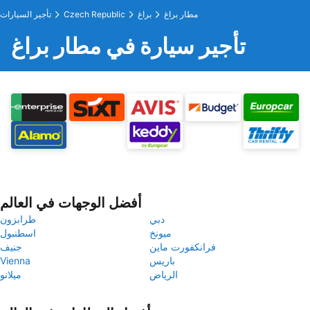
مطار براغ
براغ
Czech Republic
تأجير السيارات
تأجير سيارة في مطار براغ
أفضل الوجهات في العالم
دبي
طرابزون
ميونخ
اسطنبول
فرانكفورت ماين
جنيف
باريس
Vienna
الرياض
ميلانو