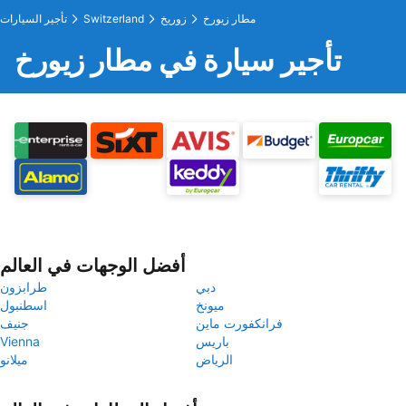
مطار زيورخ
زوريخ
Switzerland
تأجير السيارات
تأجير سيارة في مطار زيورخ
أفضل الوجهات في العالم
دبي
طرابزون
ميونخ
اسطنبول
فرانكفورت ماين
جنيف
باريس
Vienna
الرياض
ميلانو