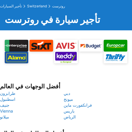
روترست
Switzerland
تأجير السيارات
تأجير سيارة في روترست
أفضل الوجهات في العالم
دبي
طرابزون
ميونخ
اسطنبول
فرانكفورت ماين
جنيف
باريس
Vienna
الرياض
ميلانو