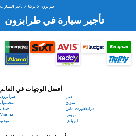
طرابزون
تركيا
تأجير السيارات
تأجير سيارة في طرابزون
أفضل الوجهات في العالم
دبي
طرابزون
ميونخ
اسطنبول
فرانكفورت ماين
جنيف
باريس
Vienna
الرياض
ميلانو