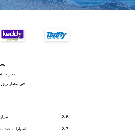
تسليم
على حسب العملاء
أخبرنا زبائننا أن إيجاد مكتب is
8.5
على حسب 
8.2
وفق تقديرات العملاء , Avis