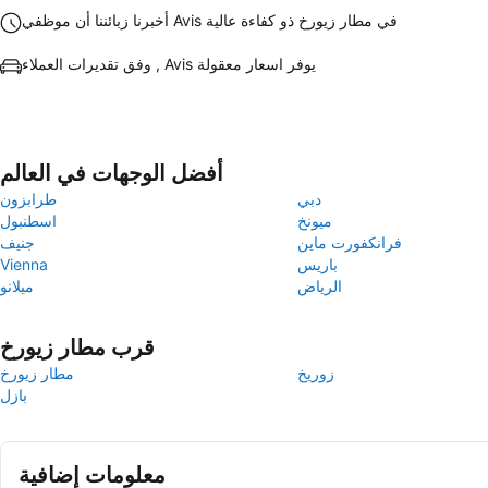
أخبرنا زبائننا أن موظفي Avis في مطار زيورخ ذو كفاءة عالية
وفق تقديرات العملاء , Avis يوفر اسعار معقولة
أفضل الوجهات في العالم
دبي
طرابزون
ميونخ
اسطنبول
فرانكفورت ماين
جنيف
باريس
Vienna
الرياض
ميلانو
قرب مطار زيورخ
زوريخ
مطار زيورخ
بازل
معلومات إضافية