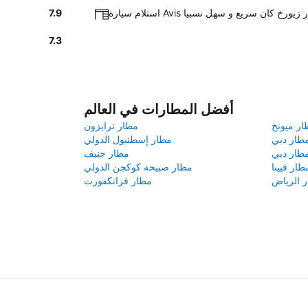
ة Avis في مطار زيورخ كان سريع و سهل نسبيا
7.9
7.3
أفضل المطارات في العالم
ار ميونخ
مطار ترابزون
طار دبي
مطار إسطنبول الدولي
طار دبي
مطار جنيف
طار فيينا
مطار صبيحة كوكجن الدولي
 الرياض
مطار فرانكفورت