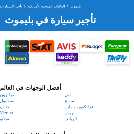
بليموث
الولايات المتحدة الأمريكية
تأجير السيارات
تأجير سيارة في بليموث
أفضل الوجهات في العالم
دبي
طرابزون
ميونخ
اسطنبول
فرانكفورت ماين
جنيف
باريس
Vienna
الرياض
ميلانو