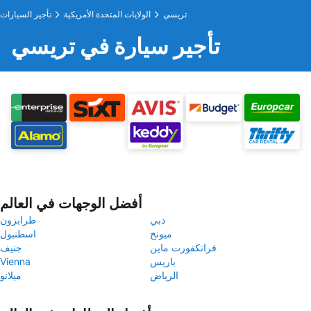
تريسي
الولايات المتحدة الأمريكية
تأجير السيارات
تأجير سيارة في تريسي
أفضل الوجهات في العالم
دبي
طرابزون
ميونخ
اسطنبول
فرانكفورت ماين
جنيف
باريس
Vienna
الرياض
ميلانو