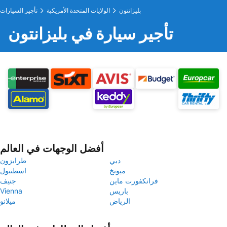
بليزانتون
الولايات المتحدة الأمريكية
تأجير السيارات
تأجير سيارة في بليزانتون
أفضل الوجهات في العالم
دبي
طرابزون
ميونخ
اسطنبول
فرانكفورت ماين
جنيف
باريس
Vienna
الرياض
ميلانو