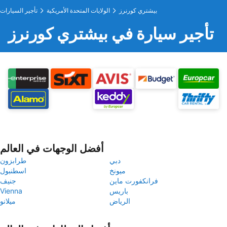
بيشتري كورنرز
الولايات المتحدة الأمريكية
تأجير السيارات
تأجير سيارة في بيشتري كورنرز
أفضل الوجهات في العالم
دبي
طرابزون
ميونخ
اسطنبول
فرانكفورت ماين
جنيف
باريس
Vienna
الرياض
ميلانو