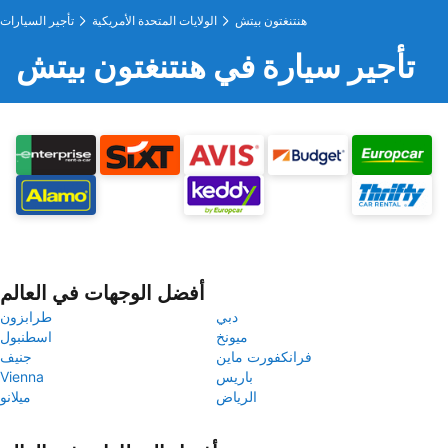
هنتنغتون بيتش
الولايات المتحدة الأمريكية
تأجير السيارات
تأجير سيارة في هنتنغتون بيتش
أفضل الوجهات في العالم
دبي
طرابزون
ميونخ
اسطنبول
فرانكفورت ماين
جنيف
باريس
Vienna
الرياض
ميلانو