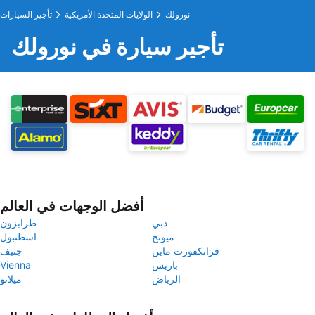
نورولك
الولايات المتحدة الأمريكية
تأجير السيارات
تأجير سيارة في نورولك
أفضل الوجهات في العالم
دبي
طرابزون
ميونخ
اسطنبول
فرانكفورت ماين
جنيف
باريس
Vienna
الرياض
ميلانو