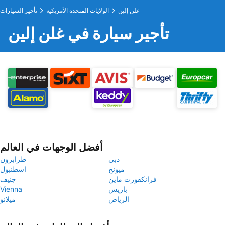
غلن إلين
الولايات المتحدة الأمريكية
تأجير السيارات
تأجير سيارة في غلن إلين
أفضل الوجهات في العالم
دبي
طرابزون
ميونخ
اسطنبول
فرانكفورت ماين
جنيف
باريس
Vienna
الرياض
ميلانو