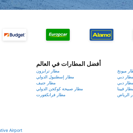
أفضل المطارات في العالم
ار ميونخ
مطار ترابزون
طار دبي
مطار إسطنبول الدولي
طار دبي
مطار جنيف
طار فيينا
مطار صبيحة كوكجن الدولي
 الرياض
مطار فرانكفورت
إيجار سيارات port