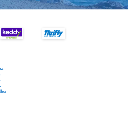
مط
م
م
م
مطار