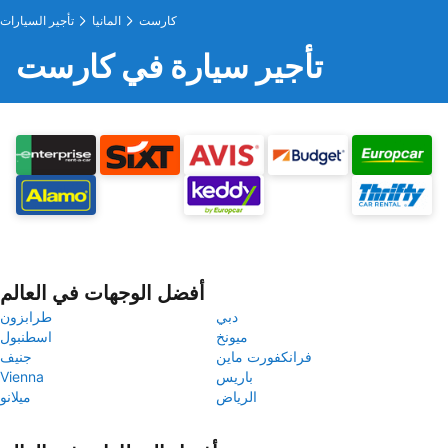
كارست
المانيا
تأجير السيارات
تأجير سيارة في كارست
أفضل الوجهات في العالم
دبي
طرابزون
ميونخ
اسطنبول
فرانكفورت ماين
جنيف
باريس
Vienna
الرياض
ميلانو