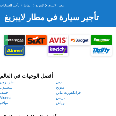
مطار لايبزيغ
لايبزيغ
المانيا
تأجير السيارات
تأجير سيارة في مطار لايبزيغ
أفضل الوجهات في العالم
دبي
طرابزون
ميونخ
اسطنبول
فرانكفورت ماين
جنيف
باريس
Vienna
الرياض
ميلانو