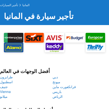
المانيا
تأجير السيارات
تأجير سيارة في المانيا
أفضل الوجهات في العالم
دبي
طرابزون
ميونخ
اسطنبول
فرانكفورت ماين
جنيف
باريس
Vienna
الرياض
ميلانو