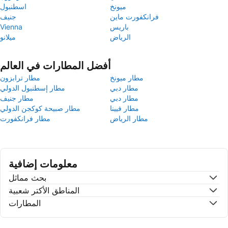
ميونخ
اسطنبول
فرانكفورت ماين
جنيف
باريس
Vienna
الرياض
ميلانو
أفضل المطارات في العالم
مطار ميونخ
مطار ترابزون
مطار دبي
مطار إسطنبول الدولي
مطار دبي
مطار جنيف
مطار فيينا
مطار صبيحة كوكجن الدولي
مطار الرياض
مطار فرانكفورت
معلومات إضافية
بحث مماثل
المناطق الأكتر شعبية
المطارات