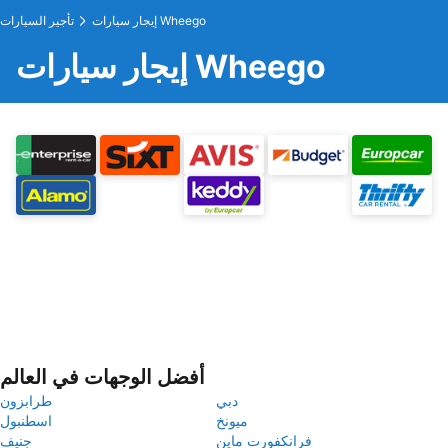
إيجار سيارات Wheego
تأجير السيارات
إيجار سيارات Wheego
أفضل الوجهات في العالم
دبي
طرابزون
ميونخ
اسطنبول
فرانكفورت ماين
جنيف