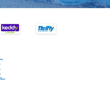
مط
م
م
م
مطار