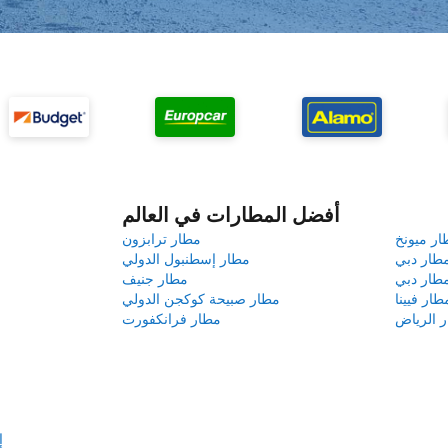
أفضل المطارات في العالم
ار ميونخ
مطار ترابزون
طار دبي
مطار إسطنبول الدولي
طار دبي
مطار جنيف
طار فيينا
مطار صبيحة كوكجن الدولي
 الرياض
مطار فرانكفورت
إ