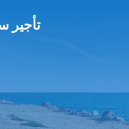
تأجير س