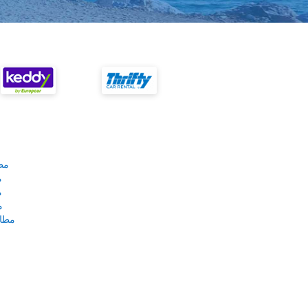
مط
م
م
م
مطار