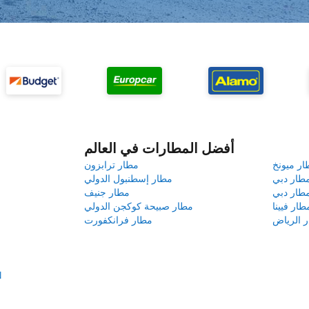
أفضل المطارات في العالم
ار ميونخ
مطار ترابزون
طار دبي
مطار إسطنبول الدولي
طار دبي
مطار جنيف
طار فيينا
مطار صبيحة كوكجن الدولي
 الرياض
مطار فرانكفورت
إ