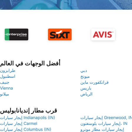
أفضل الوجهات في العالم
دبي
طرابزون
ميونخ
اسطنبول
فرانكفورت ماين
جنيف
باريس
Vienna
الرياض
ميلانو
قرب مطار إنديانابوليس
يجار سيارات Greenwood, IN
إيجار سيارات Indianapolis (IN)
إيجار سيارات بلومنغتون، IN
إيجار سيارات Carmel
إيجار سيارات مطار مونرو
إيجار سيارات Columbus (IN)