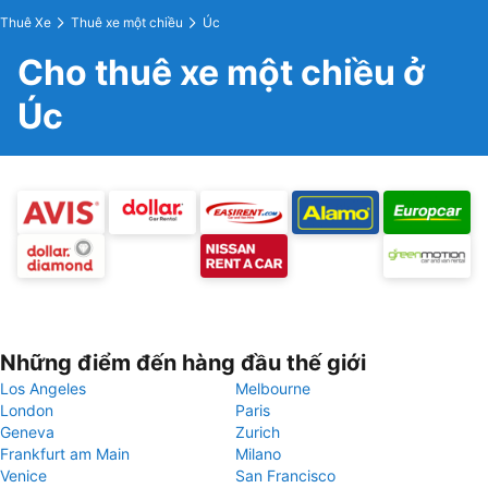
Thuê Xe
Thuê xe một chiều
Úc
Cho thuê xe một chiều ở
Úc
Những điểm đến hàng đầu thế giới
Los Angeles
Melbourne
London
Paris
Geneva
Zurich
Frankfurt am Main
Milano
Venice
San Francisco