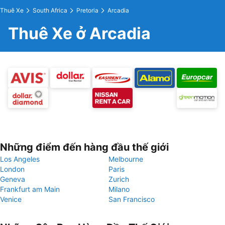
Thuê Xe
South Africa
Pretoria
Arcadia
Thuê Xe ở Arcadia
Những điểm đến hàng đầu thế giới
Los Angeles
Melbourne
London
Paris
Geneva
Zurich
Frankfurt am Main
Milano
Venice
San Francisco