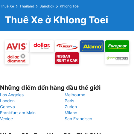
Thuê Xe
Thailand
Bangkok
Khlong Toei
Thuê Xe ở Khlong Toei
Những điểm đến hàng đầu thế giới
Los Angeles
Melbourne
London
Paris
Geneva
Zurich
Frankfurt am Main
Milano
Venice
San Francisco