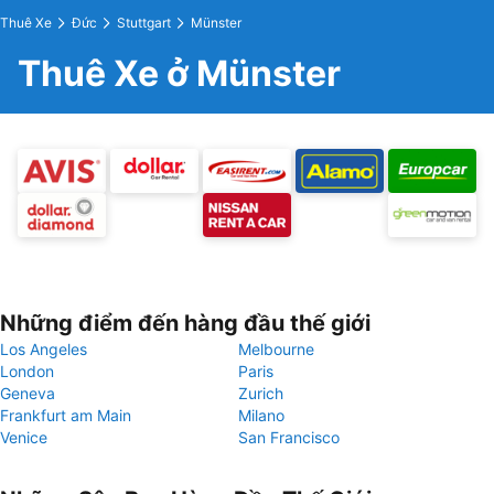
Thuê Xe
Đức
Stuttgart
Münster
Thuê Xe ở Münster
Những điểm đến hàng đầu thế giới
Los Angeles
Melbourne
London
Paris
Geneva
Zurich
Frankfurt am Main
Milano
Venice
San Francisco