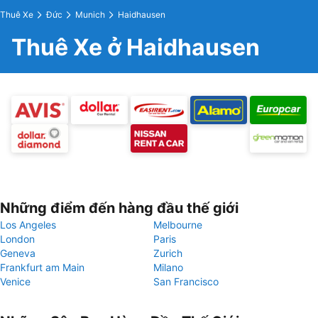
Thuê Xe
Đức
Munich
Haidhausen
Thuê Xe ở Haidhausen
Những điểm đến hàng đầu thế giới
Los Angeles
Melbourne
London
Paris
Geneva
Zurich
Frankfurt am Main
Milano
Venice
San Francisco