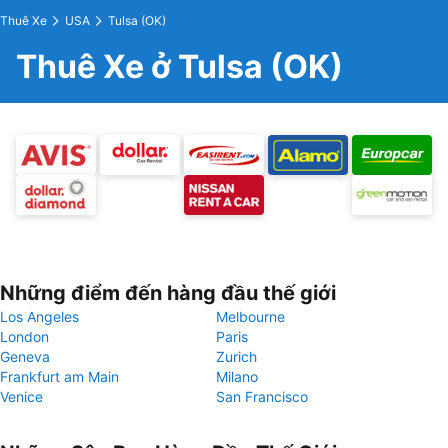
Thuê Xe
USA
Tulsa (OK)
Thuê Xe ở Tulsa (OK)
Những điểm đến hàng đầu thế giới
Los Angeles
Melbourne
London
Paris
Geneva
Zurich
Frankfurt am Main
Milano
Venice
San Francisco