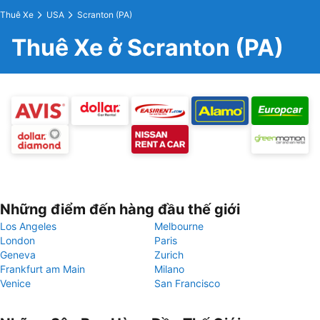
Thuê Xe
USA
Scranton (PA)
Thuê Xe ở Scranton (PA)
Những điểm đến hàng đầu thế giới
Los Angeles
Melbourne
London
Paris
Geneva
Zurich
Frankfurt am Main
Milano
Venice
San Francisco