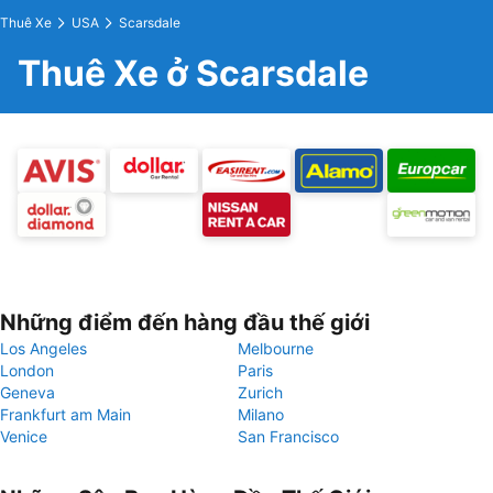
Thuê Xe
USA
Scarsdale
Thuê Xe ở Scarsdale
Những điểm đến hàng đầu thế giới
Los Angeles
Melbourne
London
Paris
Geneva
Zurich
Frankfurt am Main
Milano
Venice
San Francisco