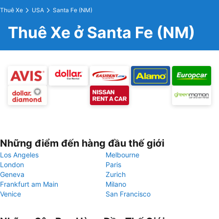
Thuê Xe
USA
Santa Fe (NM)
Thuê Xe ở Santa Fe (NM)
Những điểm đến hàng đầu thế giới
Los Angeles
Melbourne
London
Paris
Geneva
Zurich
Frankfurt am Main
Milano
Venice
San Francisco