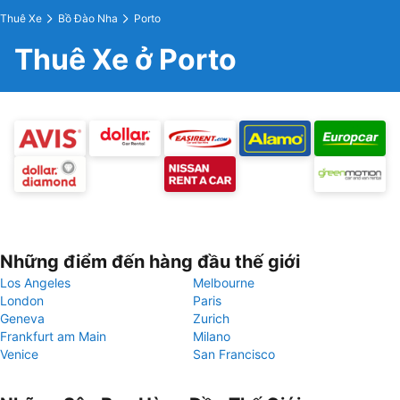
Thuê Xe
Bồ Đào Nha
Porto
Thuê Xe ở Porto
Những điểm đến hàng đầu thế giới
Los Angeles
Melbourne
London
Paris
Geneva
Zurich
Frankfurt am Main
Milano
Venice
San Francisco