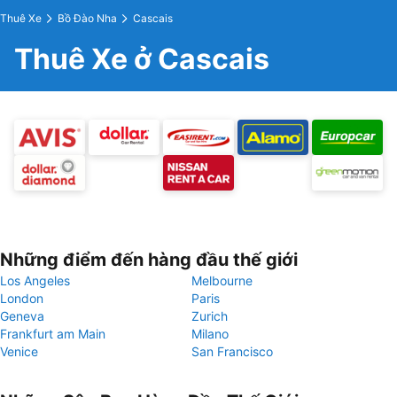
Thuê Xe
Bồ Đào Nha
Cascais
Thuê Xe ở Cascais
Những điểm đến hàng đầu thế giới
Los Angeles
Melbourne
London
Paris
Geneva
Zurich
Frankfurt am Main
Milano
Venice
San Francisco