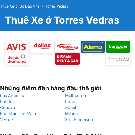
Thuê Xe
Bồ Đào Nha
Torres Vedras
Thuê Xe ở Torres Vedras
Những điểm đến hàng đầu thế giới
Los Angeles
Melbourne
London
Paris
Geneva
Zurich
Frankfurt am Main
Milano
Venice
San Francisco