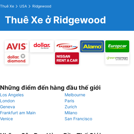
Thuê Xe
USA
Ridgewood
Thuê Xe ở Ridgewood
Những điểm đến hàng đầu thế giới
Los Angeles
Melbourne
London
Paris
Geneva
Zurich
Frankfurt am Main
Milano
Venice
San Francisco