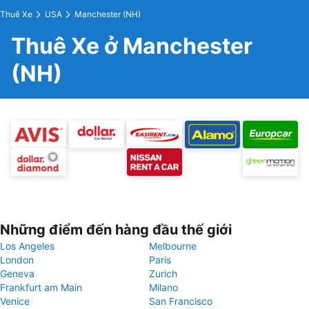
Thuê Xe
USA
Manchester (NH)
Thuê Xe ở Manchester
(NH)
Những điểm đến hàng đầu thế giới
Los Angeles
Melbourne
London
Paris
Geneva
Zurich
Frankfurt am Main
Milano
Venice
San Francisco