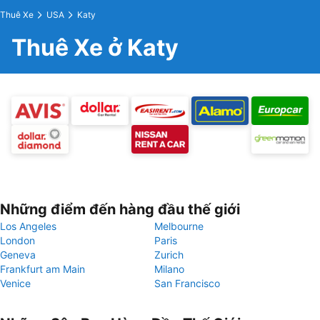
Thuê Xe
USA
Katy
Thuê Xe ở Katy
Những điểm đến hàng đầu thế giới
Los Angeles
Melbourne
London
Paris
Geneva
Zurich
Frankfurt am Main
Milano
Venice
San Francisco