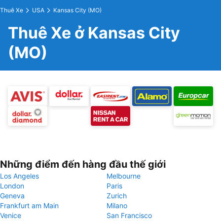
Thuê Xe
USA
Kansas City (MO)
Thuê Xe ở Kansas City
(MO)
Những điểm đến hàng đầu thế giới
Los Angeles
Melbourne
London
Paris
Geneva
Zurich
Frankfurt am Main
Milano
Venice
San Francisco