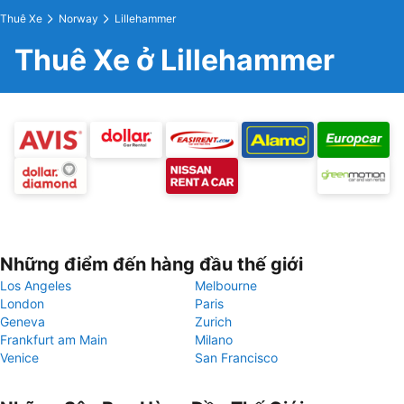
Thuê Xe
Norway
Lillehammer
Thuê Xe ở Lillehammer
Những điểm đến hàng đầu thế giới
Los Angeles
Melbourne
London
Paris
Geneva
Zurich
Frankfurt am Main
Milano
Venice
San Francisco