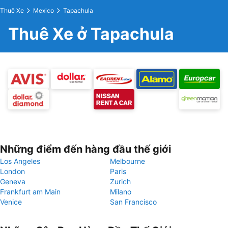
Thuê Xe
Mexico
Tapachula
Thuê Xe ở Tapachula
Những điểm đến hàng đầu thế giới
Los Angeles
Melbourne
London
Paris
Geneva
Zurich
Frankfurt am Main
Milano
Venice
San Francisco